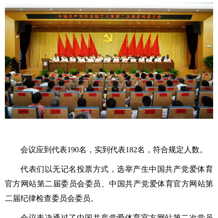
会议应到代表
190名，实到代表182名，符合规定人数。
代表们以无记名投票方式，选举
产生
中国共产党爱体育
官方网站第二届委员会委员
、
中国共产党爱体育官方网站第
二届纪律检查委员会委员
。
会议表决通过了中国共产党爱体育官方网站第二次党员