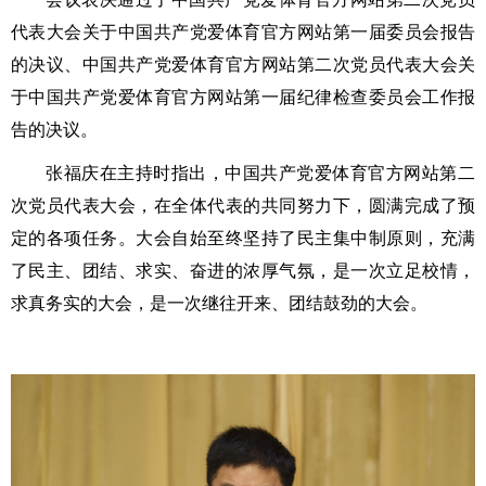
代表大会关于中国共产党
爱体育官方网站
第
一
届委员会报告
的决议、中国共产党爱体育官方网站第二次党员代表大会关
于中国共产党
爱体育官方网站
第
一
届纪律检查委员会工作报
告的决议。
张福庆
在主持时指出，中国共产党爱体育官方网站第二
次党员代表大会，在全体代表的共同努力下，圆满完成了预
定的各项任务。大会自始至终坚持了民主集中制原则，充满
了民主、团结、求实、奋进的浓厚气氛，是一次立足校情，
求真务实的大会，是一次继往开来、团结鼓劲的大会。